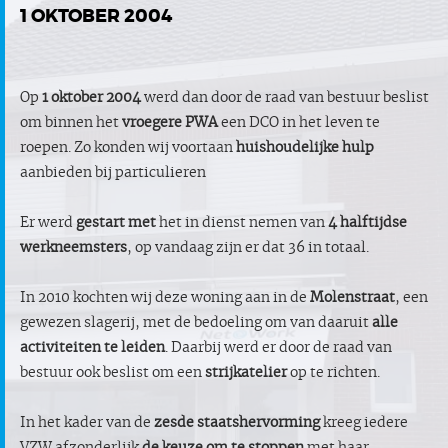
1 OKTOBER 2004
Op
1 oktober 2004
werd dan door de raad van bestuur beslist
om binnen het
vroegere PWA
een DCO in het leven te
roepen. Zo konden wij voortaan
huishoudelijke hulp
aanbieden bij particulieren
Er werd
gestart met
het in dienst nemen van
4 halftijdse
werkneemsters
, op vandaag zijn er dat 36 in totaal.
In 2010 kochten wij deze woning aan in de
Molenstraat
, een
gewezen slagerij, met de bedoeling om van daaruit
alle
activiteiten te leiden
. Daarbij werd er door de raad van
bestuur ook beslist om een
strijkatelier
op te richten.
In het kader van de
zesde staatshervorming
kreeg iedere