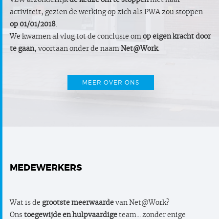
VZW afzonderlijk
de keuze om te stoppen
met haar
activiteit, gezien de werking op zich als PWA zou stoppen
op 01/01/2018
.
We kwamen al vlug tot de conclusie om
op eigen kracht door
te gaan
, voortaan onder de naam
Net@Work
.
MEER OVER ONS
MEDEWERKERS
Wat is de
grootste meerwaarde
van Net@Work?
Ons
toegewijde en hulpvaardige
team... zonder enige