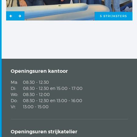
A
5 STRIJKSTERS
Openingsuren kantoor
Ma:
08:30 - 12:30
Di:
08:30 - 12:30 en 15:00 - 17:00
Wo:
08:30 - 12:00
Do:
08:30 - 12:30 en 13:00 - 16:00
Vr:
13:00 - 15:00
Openingsuren strijkatelier